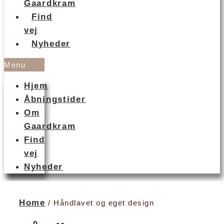
Gaardkram
Find
vej
Nyheder
Menu
Hjem
Åbningstider
Om
Gaardkram
Find
vej
Nyheder
Home
/ Håndlavet og eget design