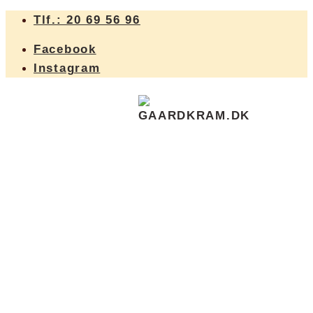
Hop
Tlf.: 20 69 56 96
til
Facebook
indhold
Instagram