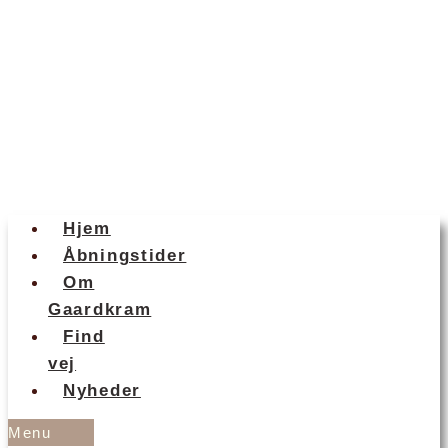
Hjem
Åbningstider
Om
Gaardkram
Find
vej
Nyheder
Menu