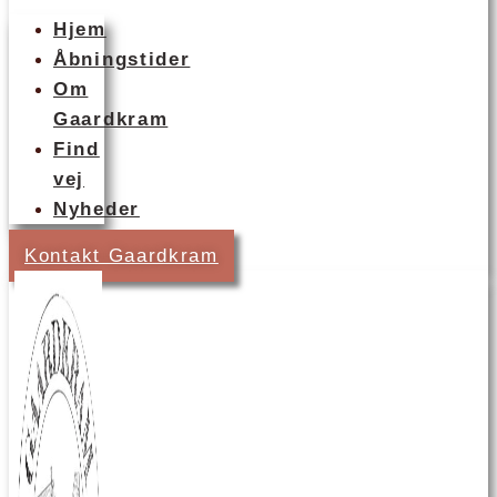
Hjem
Åbningstider
Om
Gaardkram
Find
vej
Nyheder
Kontakt Gaardkram