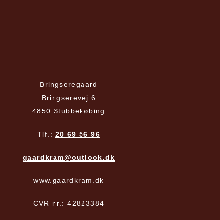
Bringseregaard
Bringserevej 6
4850 Stubbekøbing
Tlf.:
20 69 56 96
gaardkram@outlook.dk
www.gaardkram.dk
CVR nr.: 42823384