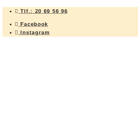
Hop
Tlf.: 20 69 56 96
til
indhold
Facebook
Instagram