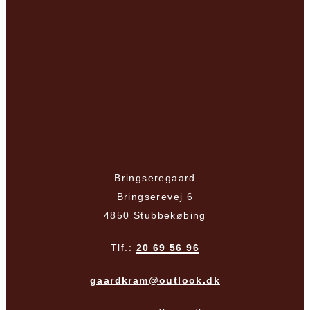
Bringseregaard
Bringserevej 6
4850 Stubbekøbing
Tlf.:
20 69 56 96
gaardkram@outlook.dk