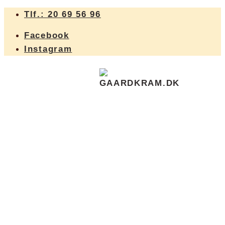
Hop
Tlf.: 20 69 56 96
til
Facebook
indhold
Instagram