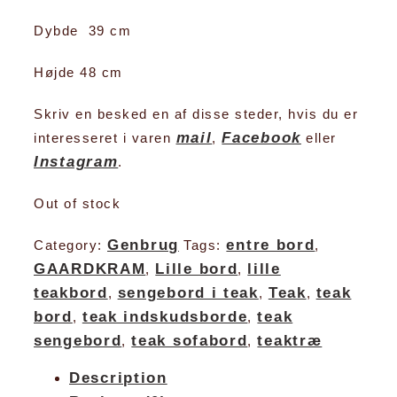
Dybde 39 cm
Højde 48 cm
Skriv en besked en af disse steder, hvis du er
mail
Facebook
interesseret i varen
,
eller
Instagram
.
Out of stock
Genbrug
entre bord
Category:
Tags:
,
GAARDKRAM
Lille bord
lille
,
,
teakbord
sengebord i teak
Teak
teak
,
,
,
bord
teak indskudsborde
teak
,
,
sengebord
teak sofabord
teaktræ
,
,
Description