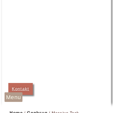
Kontakt
Menu
Home
Genbrug
/
/ Massive Teak